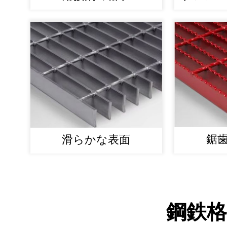
レ
鋸
滑らかな表面
鋼鉄