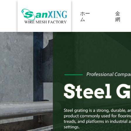
ホー
金
ム
網