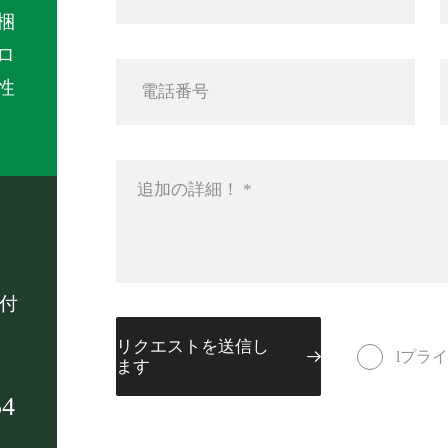
梱
ロ
性
け付
リクエストを送信し
lプラ
ます
54