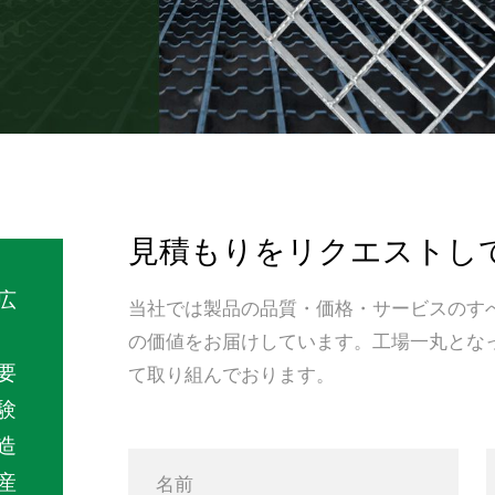
見積もりをリクエストし
広
当社では製品の品質・価格・サービスのす
の価値をお届けしています。工場一丸とな
要
て取り組んでおります。
験
造
産